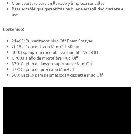
Gran apertura para un llenado y limpieza sencillos
Base estable que garantiza una buena estabilidad durante el
uso.
Contenido:
21462: Pulverizador Muc-Off Foam Sprayer
20189: Concentrado Muc-Off 500 ml
300: Esponja microcelular expandible Muc-Off
CP003: Paño de microfibra Muc-Off
370: Cepillo de lavado súper suave Muc-Off
372: Cepillo de precisión Muc-Off
369: Cepillo para neumáticos y cassette Muc-Off