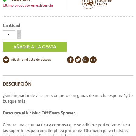
Gastos de
Envíos
Ultimo producto en existencía
Cantidad
Cantidad
+
-
Añadir a mi lista de deseos
DESCRIPCIÓN
¿Sin limpiador de alta presión pero con ganas de mucha espuma? ¡No
busque más!
Descubra el kit Muc-Off Foam Sprayer.
Genera una espuma rica y cremosa que se adhiere perfectamente a
las superficies para una limpieza profunda. Diseñado para ciclistas,