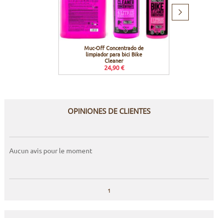
Producto
siguiente
Muc-Off Concentrado de
Muc-
limpiador para bici Bike
Pr
Cleaner
24,90 €
OPINIONES DE CLIENTES
Aucun avis pour le moment
1