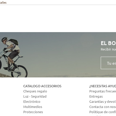
talles
EL BO
Recibir nu
Tu
email
CATALOGO ACCESORIOS
¿NECESITAS AYU
Cheques regalo
Preguntas frecue
Luz - Seguridad
Entregas
Electrónico
Garantias y devo
Multimedios
Contacta con nos
Protecciones
Politique de confi