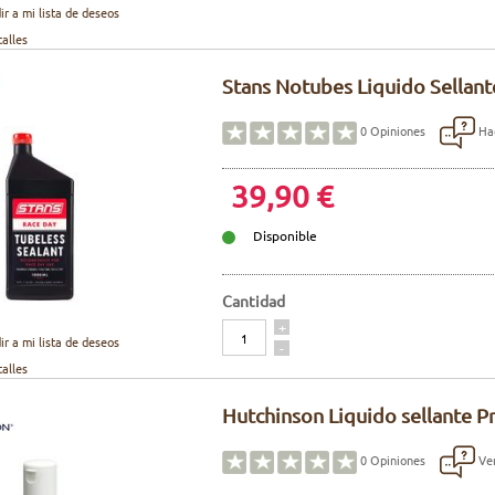
ir a mi lista de deseos
talles
Stans Notubes Liquido Sellant
Hac
0
Opiniones
39,90 €
Disponible
Cantidad
Cantidad
+
ir a mi lista de deseos
-
talles
Hutchinson Liquido sellante P
Ver
0
Opiniones