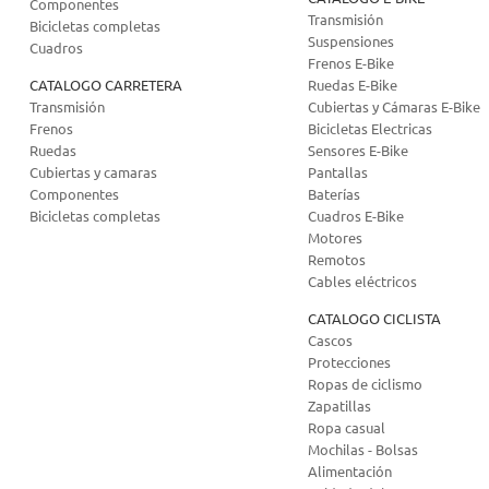
Componentes
Transmisión
Bicicletas completas
Suspensiones
Cuadros
Frenos E-Bike
CATALOGO CARRETERA
Ruedas E-Bike
Transmisión
Cubiertas y Cámaras E-Bike
Frenos
Bicicletas Electricas
Ruedas
Sensores E-Bike
Cubiertas y camaras
Pantallas
Componentes
Baterías
Bicicletas completas
Cuadros E-Bike
Motores
Remotos
Cables eléctricos
CATALOGO CICLISTA
Cascos
Protecciones
Ropas de ciclismo
Zapatillas
Ropa casual
Mochilas - Bolsas
Alimentación