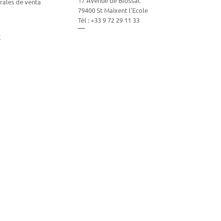
17 Avenue de Blossac
rales de venta
79400
St Maixent l'Ecole
Tél :
+33 9 72 29 11 33
E