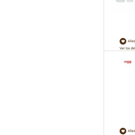
Añad
Ver los de
Añad