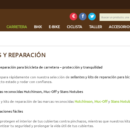
Buscar
un
producto,
CARRETERA
BMX
E-BIKE
CICLISTA
TALLER
ACCESORIO
una
marca
...
S Y REPARACIÓN
 reparación para bicicleta de carretera – protección y tranquilidad
repara rápidamente con nuestra selección de
sellantes y kits de reparación para bi
cto estado y rodar con confianza.
as reconocidas Hutchinson, Muc-Off y Stans Notubes
 y kits de reparación de las marcas reconocidas
Hutchinson
,
Muc-Off
y
Stans Notu
aciones fáciles
 protegen el interior de tus cubiertas contra pinchazos, mientras que nuestros ki
ntizar tu seguridad y prolongar la vida útil de tus cubiertas.