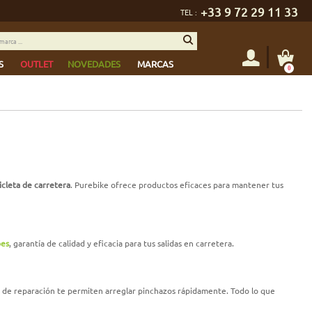
+33 9 72 29 11 33
TEL :
S
OUTLET
NOVEDADES
MARCAS
0
cicleta de carretera
. Purebike ofrece productos eficaces para mantener tus
bes
, garantía de calidad y eficacia para tus salidas en carretera.
ts de reparación te permiten arreglar pinchazos rápidamente. Todo lo que