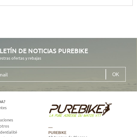
LETÍN DE NOTICIAS PUREBIKE
estras ofertas y rebajas
DA?
ntes
luciones
otros
dentialité
PUREBIKE