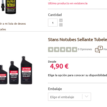
Ultimo producto en existencía
Cantidad
Cantidad
+
ir a mi lista de deseos
-
talles
Stans Notubes Sellante Tubele
Hac
0
Opiniones
Desde
4,90 €
Elige la opción para conocer su disponibilidad
Embalaje
Elige el embalaje