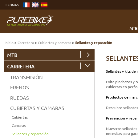
Ver
IDIOMAS
más
Ir
al
menú
Buscar
MTB
Inicio
>
Carretera
>
Cubiertas y camaras
>
Sellantes y reparación
MTB
SELLANTE
CARRETERA
Sellantes y kits de
TRANSMISIÓN
Evita pinchazos y 
cubiertas en perfe
FRENOS
RUEDAS
Productos de marc
CUBIERTAS Y CAMARAS
Descubre sellantes
Cubiertas
Prevención y repar
Camaras
Nuestros sellantes
necesitas para gara
Sellantes y reparación