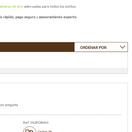
ámaras de aire
adecuadas para todos los estilos.
ío rápido
,
pago seguro
y
asesoramiento experto
.
ORDENAR POR
er pregunta
Ref. MUROBAM
Gastos de