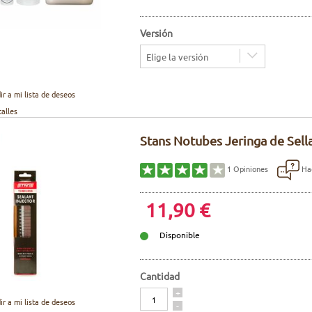
Versión
Elige la versión
ir a mi lista de deseos
talles
Stans Notubes Jeringa de Sell
Hac
1
Opiniones
11,90 €
Disponible
Cantidad
Cantidad
+
ir a mi lista de deseos
-