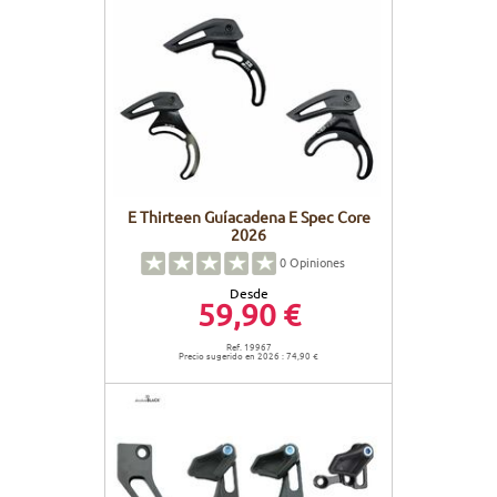
E Thirteen Guíacadena E Spec Core
2026
0
Opiniones
Desde
59,90 €
Ref. 19967
Precio sugerido en 2026 : 74,90 €