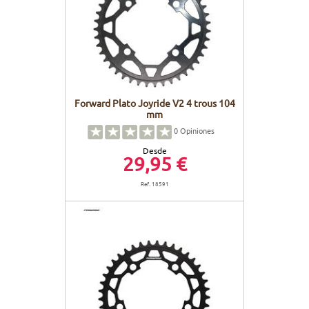
CUADROS
PANTALLAS
CUIDADO DEL CUERPO
PEGATINAS
BATERÍAS
BIKEFITTING
GOODIES
CUADROS E-BIKE
PATA CABRA
Forward Plato Joyride V2 4 trous 104
mm
MOTORES
0
Opiniones
Desde
REMOTOS
29,95 €
Ref. 18591
CABLES ELÉCTRICOS