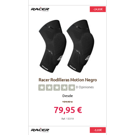
-24,95€
Racer Rodilleras Motion Negro
0
Opiniones
Desde
104,90 €
79,95 €
Ref. 13319
-5,05€