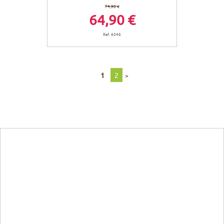
74,90 €
64,90 €
Ref. 6046
1
2
>