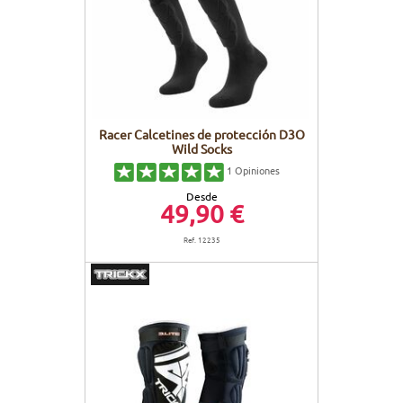
CUADROS
PANTALLAS
CUIDADO DEL CUERPO
PEGATINAS
BATERÍAS
BIKEFITTING
GOODIES
CUADROS E-BIKE
PATA CABRA
Racer Calcetines de protección D3O
Wild Socks
MOTORES
1
Opiniones
Desde
REMOTOS
49,90 €
Ref. 12235
CABLES ELÉCTRICOS