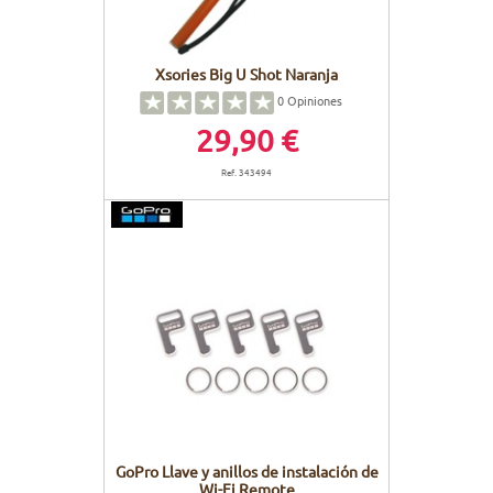
Xsories Big U Shot Naranja
0
Opiniones
29,90 €
Ref. 343494
GoPro Llave y anillos de instalación de
Wi-Fi Remote