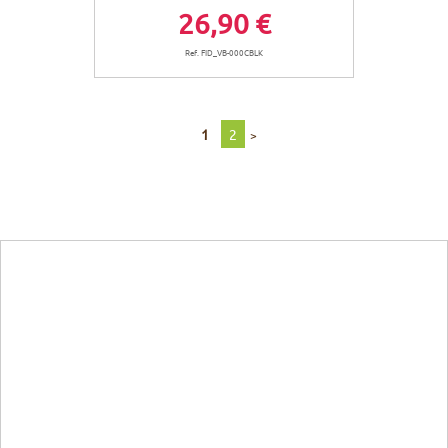
26,90 €
Ref. FID_VB-000CBLK
1
2
>