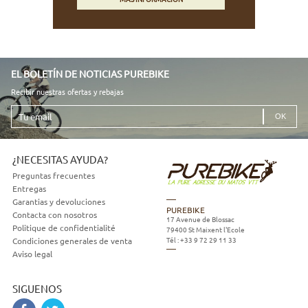
EL BOLETÍN DE NOTICIAS PUREBIKE
Recibir nuestras ofertas y rebajas
Tu
email
¿NECESITAS AYUDA?
Preguntas frecuentes
Entregas
Garantias y devoluciones
PUREBIKE
Contacta con nosotros
17 Avenue de Blossac
Politique de confidentialité
79400
St Maixent l'Ecole
Tél :
+33 9 72 29 11 33
Condiciones generales de venta
Aviso legal
SIGUENOS