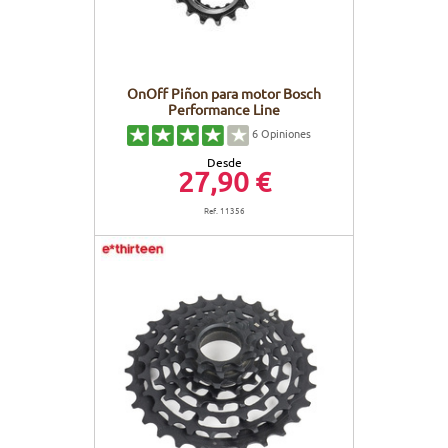
OnOff Piñon para motor Bosch
Performance Line
6
Opiniones
Desde
27,90 €
Ref. 11356