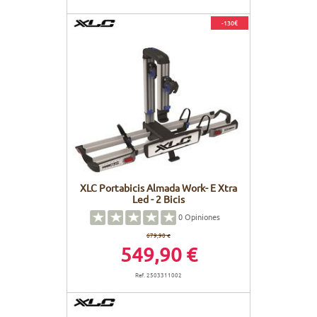
-130€
XLC Portabicis Almada Work- E Xtra
Led - 2 Bicis
0
Opiniones
679,90 €
549,90 €
Ref. 2503311002