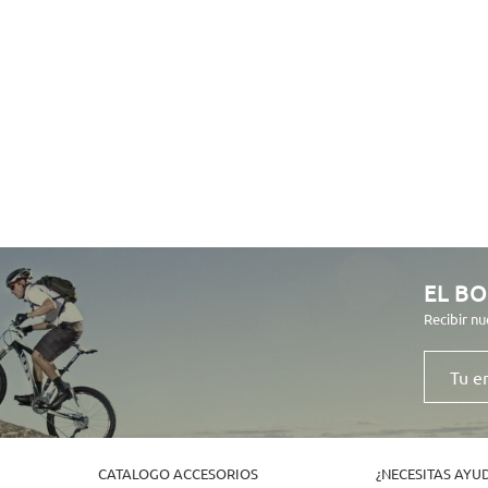
EL BO
Recibir nu
Tu
email
CATALOGO ACCESORIOS
¿NECESITAS AYU