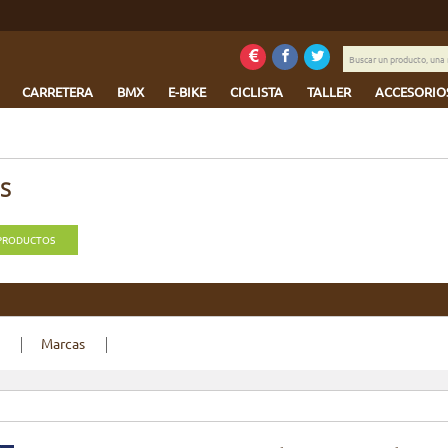
Buscar
un
producto,
CARRETERA
BMX
E-BIKE
CICLISTA
TALLER
ACCESORIO
una
marca
...
S
 PRODUCTOS
Marcas