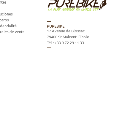
ntes
luciones
otros
dentialité
PUREBIKE
17 Avenue de Blossac
rales de venta
79400
St Maixent l'Ecole
Tél :
+33 9 72 29 11 33
E