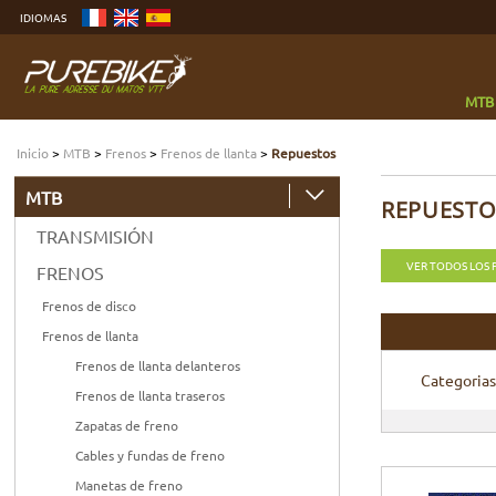
Ver
IDIOMAS
más
Ir
al
menú
Buscar
MTB
Inicio
>
MTB
>
Frenos
>
Frenos de llanta
>
Repuestos
MTB
REPUESTO
TRANSMISIÓN
VER TODOS LOS
FRENOS
Frenos de disco
Frenos de llanta
Frenos de llanta delanteros
Categorias
Frenos de llanta traseros
Zapatas de freno
Cables y fundas de freno
Manetas de freno