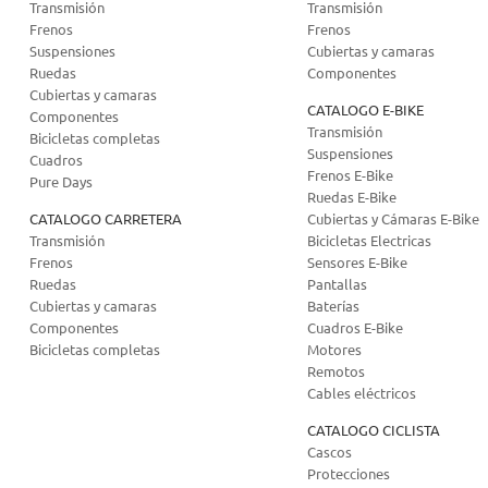
Transmisión
Transmisión
Frenos
Frenos
Suspensiones
Cubiertas y camaras
Ruedas
Componentes
Cubiertas y camaras
CATALOGO E-BIKE
Componentes
Transmisión
Bicicletas completas
Suspensiones
Cuadros
Frenos E-Bike
Pure Days
Ruedas E-Bike
CATALOGO CARRETERA
Cubiertas y Cámaras E-Bike
Transmisión
Bicicletas Electricas
Frenos
Sensores E-Bike
Ruedas
Pantallas
Cubiertas y camaras
Baterías
Componentes
Cuadros E-Bike
Bicicletas completas
Motores
Remotos
Cables eléctricos
CATALOGO CICLISTA
Cascos
Protecciones