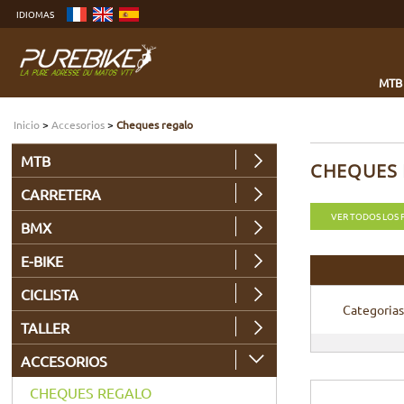
Ver
IDIOMAS
más
Ir
al
menú
Buscar
MTB
Inicio
>
Accesorios
>
Cheques regalo
MTB
CHEQUES
CARRETERA
VER TODOS LOS
BMX
E-BIKE
CICLISTA
Categorias
TALLER
ACCESORIOS
CHEQUES REGALO