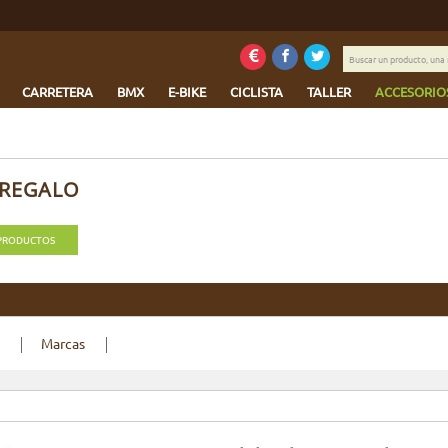
Buscar
un
producto,
CARRETERA
BMX
E-BIKE
CICLISTA
TALLER
ACCESORIO
una
marca
...
 REGALO
 PRODUCTOS
Marcas