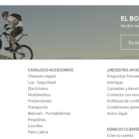
EL BO
Recibir nu
Tu
email
CATALOGO ACCESORIOS
¿NECESITAS AYU
Cheques regalo
Preguntas frecue
Luz - Seguridad
Entregas
Electrónico
Garantias y devo
Multimedios
Contacta con nos
Protecciones
Politique de confi
Transporte
Condiciones gene
Bidones - Portabidones
Aviso legal
Pegatinas
Goodies
ESPACIO CLIENT
Pata Cabra
Cree su cuenta