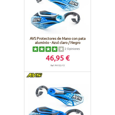
CUADROS
PANTALLAS
CUIDADO DEL CUERPO
PEGATINAS
BATERÍAS
BIKEFITTING
GOODIES
CUADROS E-BIKE
PATA CABRA
AVS Protectores de Mano con pata
aluminio - Azul claro / Negro
MOTORES
2
Opiniones
46,95 €
REMOTOS
Ref. PM102-15
CABLES ELÉCTRICOS