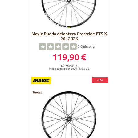
Mavic Rueda delantera Crossride FTS-X
26'' 2026
0
Opiniones
119,90 €
Ref. F5050110
Precio sugerido en 2026 : 139,00 €
-20€