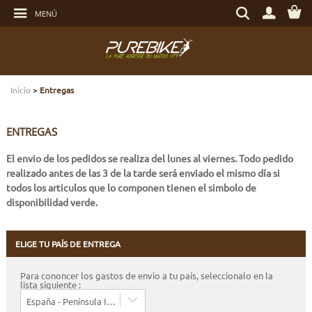
Ver
Buscar
más
MENÚ
un
Ir
producto,
al
una
menú
marca
Buscar
...
TRANSMISIÓN
TRANSMISIÓN
TRANSMISIÓN
TRANSMISIÓN
CASCOS
MANTENIMIENTO
CHEQUES REGALO
Inicio
>
Entregas
FRENOS
FRENOS
FRENOS
SUSPENSIONES
PROTECCIONES
HERRAMIENTAS
LUZ - SEGURIDAD
ENTREGAS
SUSPENSIONES
RUEDAS
CUBIERTAS Y CAMARAS
FRENOS E-BIKE
ROPAS DE CICLISMO
RODAMIENTOS
ELECTRÓNICO
El envio de los pedidos se realiza del lunes al viernes. Todo pedido
RUEDAS
CUBIERTAS Y CAMARAS
COMPONENTES
RUEDAS E-BIKE
ZAPATILLAS
MANTENIMIENTOS
MULTIMEDIOS
realizado antes de las 3 de la tarde será enviado el mismo día si
todos los articulos que lo componen tienen el simbolo de
disponibilidad verde.
CUBIERTAS Y CAMARAS
COMPONENTES
CUBIERTAS Y CÁMARAS E-BIKE
ROPA CASUAL
TORNILLERIA
PROTECCIONES
COMPONENTES
BICICLETAS COMPLETAS
BICICLETAS ELECTRICAS
MOCHILAS - BOLSAS
TRANSPORTE
ELIGE TU PAÍS DE ENTREGA
Para cononcer los gastos de envio a tu país, seleccionalo en la
BICICLETAS COMPLETAS
SENSORES E-BIKE
ALIMENTACIÓN
BIDONES - PORTABIDONES
lista siguiente :
Elige
España - Península Ibérica
el