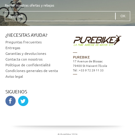
Recibir nuestras ofertas y rebajas
Tu
email
¿NECESITAS AYUDA?
Preguntas frecuentes
Entregas
Garantias y devoluciones
PUREBIKE
Contacta con nosotros
17 Avenue de Blossac
Politique de confidentialité
79400
St Maixent l'Ecole
Tél :
+33 9 72 29 11 33
Condiciones generales de venta
Aviso legal
SIGUENOS
© Purebike 2026