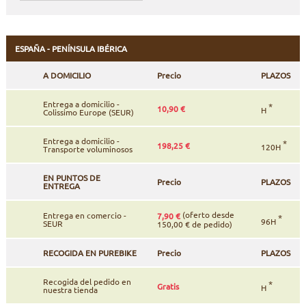
país
CUADROS
PANTALLAS
CUIDADO DEL CUERPO
PEGATINAS
de
entrega
BATERÍAS
BIKEFITTING
GOODIES
ESPAÑA - PENÍNSULA IBÉRICA
A DOMICILIO
Precio
PLAZOS
CUADROS E-BIKE
PATA CABRA
Entrega a domicilio -
*
10,90 €
H
Colissimo Europe (SEUR)
MOTORES
Entrega a domicilio -
*
198,25 €
120H
Transporte voluminosos
REMOTOS
EN PUNTOS DE
Precio
PLAZOS
CABLES ELÉCTRICOS
ENTREGA
(oferto desde
Entrega en comercio -
7,90 €
*
96H
SEUR
150,00 € de pedido)
RECOGIDA EN PUREBIKE
Precio
PLAZOS
Recogida del pedido en
*
Gratis
H
nuestra tienda