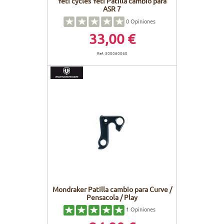
Yeti cycles Yeti Patilla cambio para
ASR 7
0
Opiniones
33,00 €
Ref. 300060060
Mondraker Patilla cambio para Curve /
Pensacola / Play
1
Opiniones