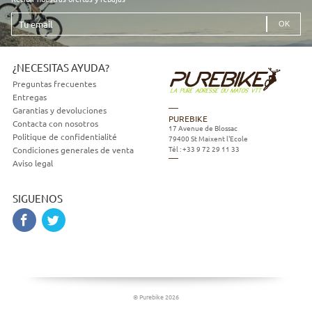
Tu
email
¿NECESITAS AYUDA?
Preguntas frecuentes
Entregas
Garantias y devoluciones
PUREBIKE
Contacta con nosotros
17 Avenue de Blossac
Politique de confidentialité
79400
St Maixent l'Ecole
Tél :
+33 9 72 29 11 33
Condiciones generales de venta
Aviso legal
SIGUENOS
© Purebike 2026