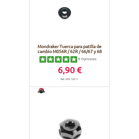
CUADROS
PANTALLAS
CUIDADO DEL CUERPO
PEGATINAS
BATERÍAS
BIKEFITTING
GOODIES
CUADROS E-BIKE
PATA CABRA
Mondraker Tuerca para patilla de
cambio M056R / 62R / 66/67 y 68
MOTORES
8
Opiniones
6,90 €
REMOTOS
Ref. 099.16011
CABLES ELÉCTRICOS