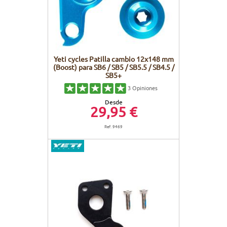
Yeti cycles Patilla cambio 12x148 mm
(Boost) para SB6 / SB5 / SB5.5 / SB4.5 /
SB5+
3
Opiniones
Desde
29,95 €
Ref. 9469