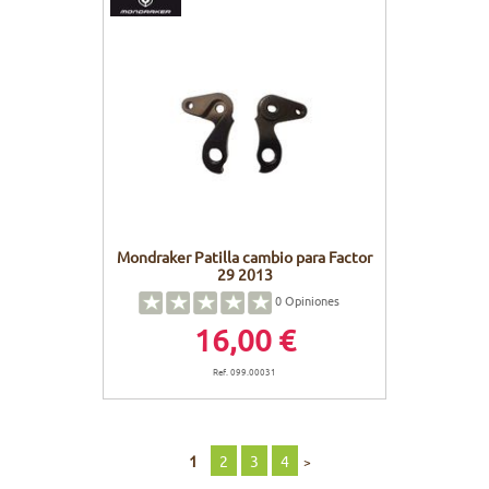
Mondraker Patilla cambio para Factor
29 2013
0
Opiniones
16,00 €
Ref. 099.00031
1
2
3
4
>