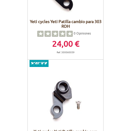
Yeti cycles Yeti Patilla cambio para 303
RDH
0
Opiniones
24,00 €
Ref. 300060059