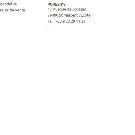
dentialité
PUREBIKE
17 Avenue de Blossac
rales de venta
79400
St Maixent l'Ecole
Tél :
+33 9 72 29 11 33
E