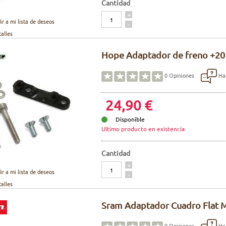
Cantidad
Cantidad
+
ir a mi lista de deseos
-
talles
Hope Adaptador de freno +20
Hac
0
Opiniones
24,90 €
Disponible
Ultimo producto en existencía
Cantidad
Cantidad
+
ir a mi lista de deseos
-
talles
Sram Adaptador Cuadro Flat
Hac
0
Opiniones