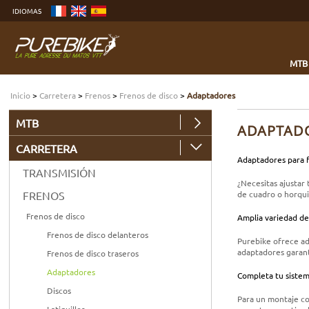
Ver
IDIOMAS
más
Ir
al
menú
Buscar
MTB
Inicio
>
Carretera
>
Frenos
>
Frenos de disco
>
Adaptadores
MTB
ADAPTAD
CARRETERA
Adaptadores para f
TRANSMISIÓN
¿Necesitas ajustar
de cuadro o horqui
FRENOS
Frenos de disco
Amplia variedad de
Frenos de disco delanteros
Purebike ofrece a
adaptadores garant
Frenos de disco traseros
Adaptadores
Completa tu sistem
Discos
Para un montaje c