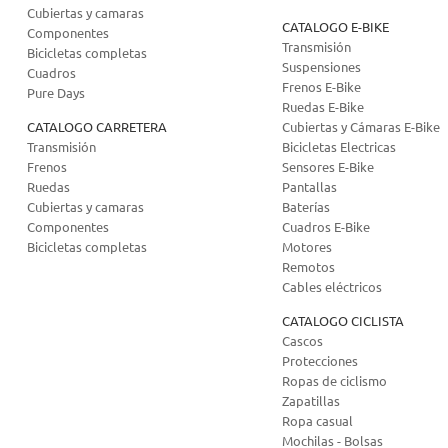
Cubiertas y camaras
CATALOGO E-BIKE
Componentes
Transmisión
Bicicletas completas
Suspensiones
Cuadros
Frenos E-Bike
Pure Days
Ruedas E-Bike
CATALOGO CARRETERA
Cubiertas y Cámaras E-Bike
Transmisión
Bicicletas Electricas
Frenos
Sensores E-Bike
Ruedas
Pantallas
Cubiertas y camaras
Baterías
Componentes
Cuadros E-Bike
Bicicletas completas
Motores
Remotos
Cables eléctricos
CATALOGO CICLISTA
Cascos
Protecciones
Ropas de ciclismo
Zapatillas
Ropa casual
Mochilas - Bolsas