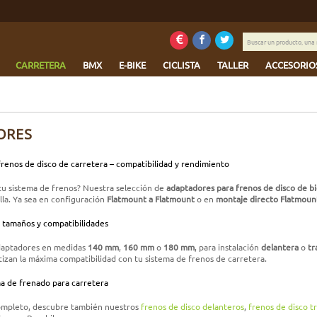
Buscar
un
producto,
CARRETERA
BMX
E-BIKE
CICLISTA
TALLER
ACCESORIO
una
marca
...
ORES
renos de disco de carretera – compatibilidad y rendimiento
 tu sistema de frenos? Nuestra selección de
adaptadores para frenos de disco de bi
lla. Ya sea en configuración
Flatmount a Flatmount
o en
montaje directo Flatmoun
 tamaños y compatibilidades
daptadores en medidas
140 mm
,
160 mm
o
180 mm
, para instalación
delantera
o
tr
izan la máxima compatibilidad con tu sistema de frenos de carretera.
a de frenado para carretera
ompleto, descubre también nuestros
frenos de disco delanteros
,
frenos de disco t