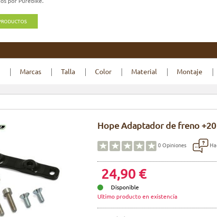
os por Purebike.
 PRODUCTOS
Marcas
Talla
Color
Material
Montaje
Hope Adaptador de freno +20
Hac
0
Opiniones
24,90 €
Disponible
Ultimo producto en existencía