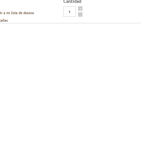
Cantidad
Cantidad
+
ir a mi lista de deseos
-
talles