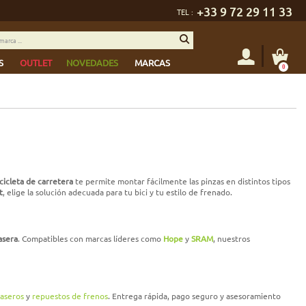
+33 9 72 29 11 33
TEL :
S
OUTLET
NOVEDADES
MARCAS
0
cicleta de carretera
te permite montar fácilmente las pinzas en distintos tipos
t
, elige la solución adecuada para tu bici y tu estilo de frenado.
asera
. Compatibles con marcas líderes como
Hope
y
SRAM
, nuestros
raseros
y
repuestos de frenos
. Entrega rápida, pago seguro y asesoramiento