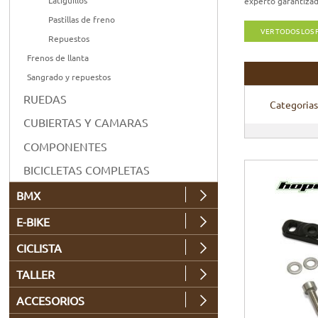
Latiguillos
experto garantizad
Pastillas de freno
VER TODOS LOS
Repuestos
Frenos de llanta
Sangrado y repuestos
RUEDAS
Categorias
CUBIERTAS Y CAMARAS
COMPONENTES
BICICLETAS COMPLETAS
BMX
E-BIKE
CICLISTA
TALLER
ACCESORIOS