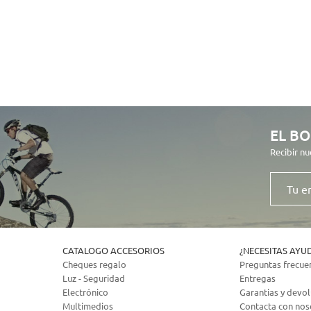
EL BO
Recibir nu
Tu
email
CATALOGO ACCESORIOS
¿NECESITAS AYU
Cheques regalo
Preguntas frecue
Luz - Seguridad
Entregas
Electrónico
Garantias y devo
Multimedios
Contacta con nos