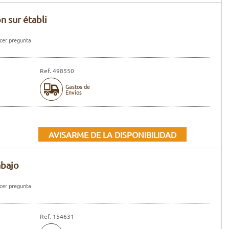
n sur établi
er pregunta
Ref. 498550
Gastos de
Envíos
AVISARME DE LA DISPONIBILIDAD
abajo
er pregunta
Ref. 154631