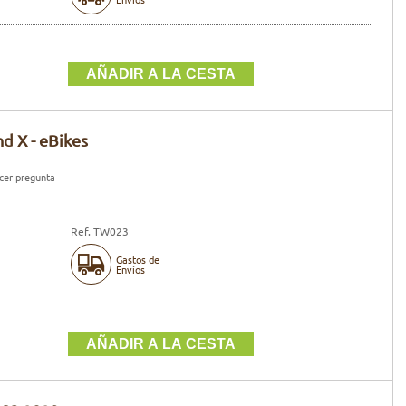
d X - eBikes
er pregunta
Ref. TW023
Gastos de
Envíos