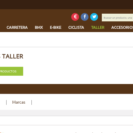
Buscar
un
producto,
CARRETERA
BMX
E-BIKE
CICLISTA
TALLER
ACCESORIO
una
marca
...
 TALLER
 PRODUCTOS
Marcas