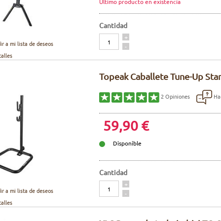
Ultimo producto en existencía
Cantidad
Cantidad
+
ir a mi lista de deseos
-
talles
Topeak Caballete Tune-Up Stan
Hac
2
Opiniones
59,90 €
Disponible
Cantidad
Cantidad
+
ir a mi lista de deseos
-
talles