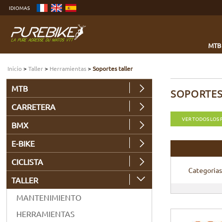
Ver
IDIOMAS
más
Ir
al
menú
Buscar
MTB
Inicio
>
Taller
>
Herramientas
>
Soportes taller
MTB
SOPORTES
CARRETERA
VER TODOS LOS
BMX
E-BIKE
CICLISTA
Categorias
TALLER
MANTENIMIENTO
HERRAMIENTAS