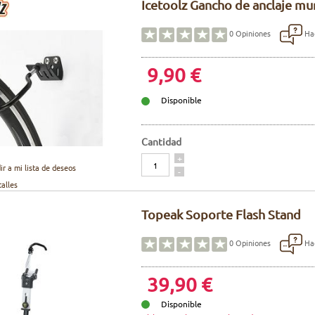
Icetoolz Gancho de anclaje mu
Hac
0
Opiniones
9,90 €
Disponible
Cantidad
Cantidad
+
ir a mi lista de deseos
-
talles
Topeak Soporte Flash Stand
Hac
0
Opiniones
39,90 €
Disponible