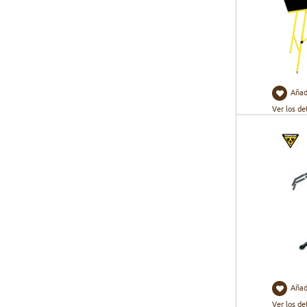
Añad
Ver los de
Añad
Ver los de