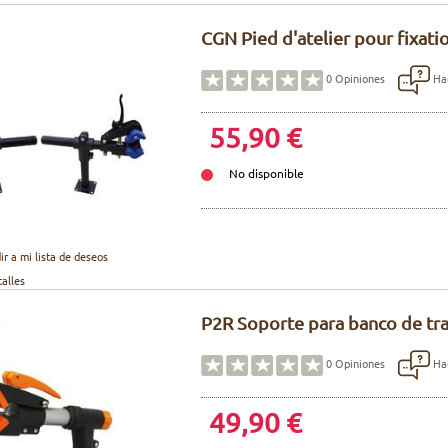
CGN Pied d'atelier pour fixatio
Hac
0
Opiniones
55,90 €
No disponible
ir a mi lista de deseos
talles
P2R Soporte para banco de tr
Hac
0
Opiniones
49,90 €