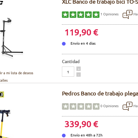
XLC Banco de trabajo bici TO-
Hac
1
Opiniones
119,90 €
Envío en 4 días
Cantidad
Cantidad
+
ir a mi lista de deseos
-
talles
Pedros Banco de trabajo pleg
Hac
0
Opiniones
339,90 €
Envío en 48h a 72h