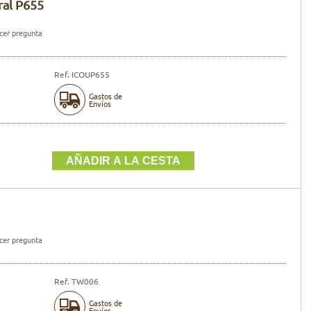
ral P655
er pregunta
Ref. ICOUP655
Gastos de
Envíos
er pregunta
Ref. TW006
Gastos de
Envíos