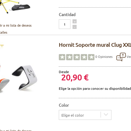
Cantidad
Cantidad
+
ir a mi lista de deseos
-
talles
Hornit Soporte mural Clug XXL
Ver
0
Opiniones
Desde
20,90 €
Elige la opción para conocer su disponibilidad
Color
Elige el color
ir a mi lista de deseos