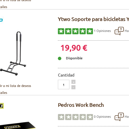
talles
Ytwo Soporte para bicicletas Y
Hac
1
Opiniones
19,90 €
Disponible
Cantidad
Cantidad
+
ir a mi lista de deseos
-
talles
Pedros Work Bench
Hac
0
Opiniones