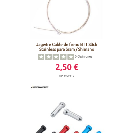
CUADROS
PANTALLAS
CUIDADO DEL CUERPO
PEGATINAS
BATERÍAS
BIKEFITTING
GOODIES
CUADROS E-BIKE
PATA CABRA
Jagwire Cable de freno BTT Slick
Stainless para Sram / Shimano
MOTORES
0
Opiniones
2,50 €
REMOTOS
Ref. 8009810
CABLES ELÉCTRICOS