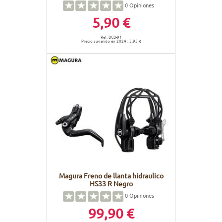
0
Opiniones
5,90 €
Ref. BCB-91
Precio sugerido en 2024 : 5,95 €
Magura Freno de llanta hidraulico
HS33 R Negro
0
Opiniones
99,90 €