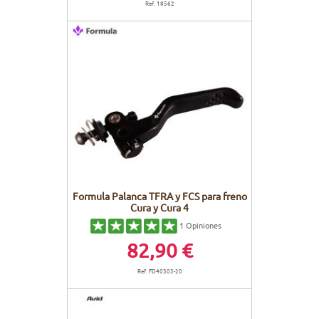
Ref. 18562
Formula Palanca TFRA y FCS para freno
Cura y Cura 4
1
Opiniones
82,90 €
Ref. FD40303-20