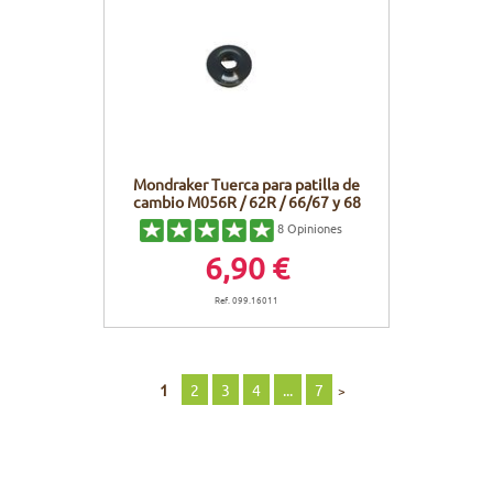
Mondraker Tuerca para patilla de
cambio M056R / 62R / 66/67 y 68
8
Opiniones
6,90 €
Ref. 099.16011
1
2
3
4
...
7
>