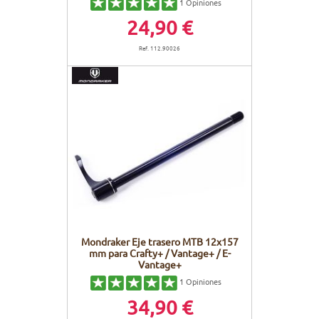
1
Opiniones
24,90 €
Ref. 112.90026
Mondraker Eje trasero MTB 12x157
mm para Crafty+ / Vantage+ / E-
Vantage+
1
Opiniones
34,90 €