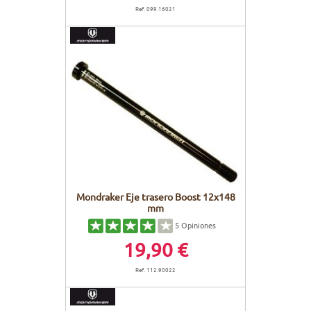
Ref. 099.16021
Mondraker Eje trasero Boost 12x148
mm
5
Opiniones
19,90 €
Ref. 112.90022