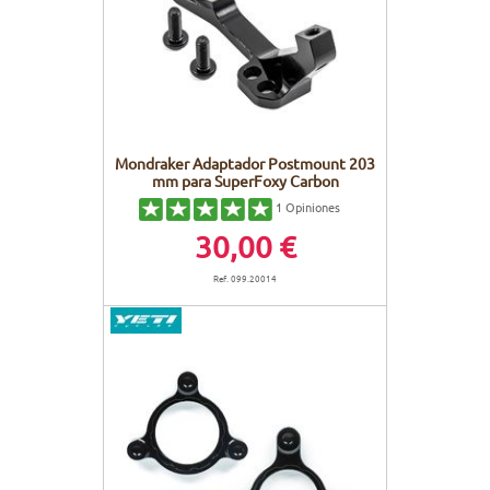
CUADROS
PANTALLAS
CUIDADO DEL CUERPO
PEGATINAS
PURE DAYS
BATERÍAS
BIKEFITTING
GOODIES
CUADROS E-BIKE
PATA CABRA
Mondraker Adaptador Postmount 203
mm para SuperFoxy Carbon
MOTORES
1
Opiniones
30,00 €
REMOTOS
Ref. 099.20014
CABLES ELÉCTRICOS