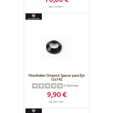
Ref. 112.99011
Mondraker Dropout Spacer para Eje
12x142
0
Opiniones
9,90 €
Ref. 099.13037