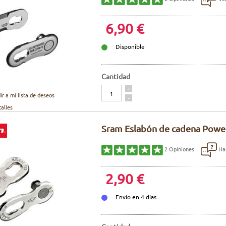
6,90 €
Disponible
Cantidad
Cantidad
+
ir a mi lista de deseos
-
talles
Sram Eslabón de cadena Powe
Hac
2
Opiniones
2,90 €
Envío en 4 días