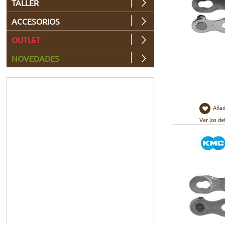
TALLER
ACCESORIOS
OUTLET
NOVEDADES
Añad
Ver los de