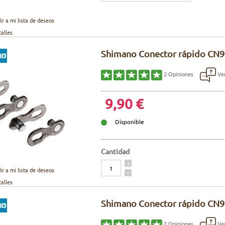
ir a mi lista de deseos
talles
Shimano Conector rápido CN900
Ver
2
Opiniones
9,90 €
Disponible
Cantidad
Cantidad
+
ir a mi lista de deseos
-
talles
Shimano Conector rápido CN91
Ver
2
Opiniones