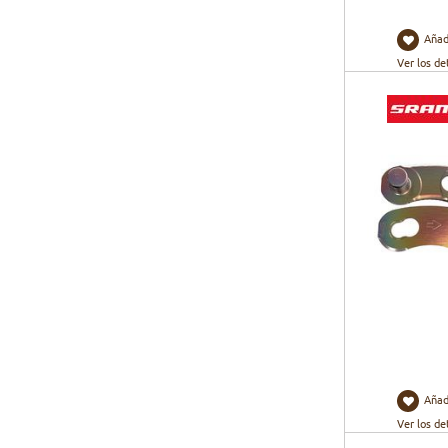
Añad
Ver los de
Añad
Ver los de