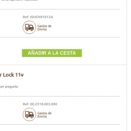
Ref. ISMCN91012A
Gastos de
Envíos
r Lock 11v
er pregunta
Ref. 00.2518.003.000
Gastos de
Envíos