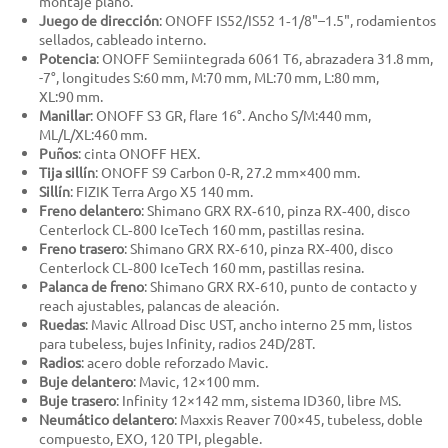
montaje plano.
Juego de dirección
: ONOFF IS52/IS52 1‑1/8"–1.5", rodamientos
sellados, cableado interno.
Potencia
: ONOFF Semiintegrada 6061 T6, abrazadera 31.8 mm,
-7°, longitudes S:60 mm, M:70 mm, ML:70 mm, L:80 mm,
XL:90 mm.
Manillar
: ONOFF S3 GR, flare 16°. Ancho S/M:440 mm,
ML/L/XL:460 mm.
Puños
: cinta ONOFF HEX.
Tija sillín
: ONOFF S9 Carbon 0‑R, 27.2 mm×400 mm.
Sillín
: FIZIK Terra Argo X5 140 mm.
Freno delantero
: Shimano GRX RX‑610, pinza RX‑400, disco
Centerlock CL‑800 IceTech 160 mm, pastillas resina.
Freno trasero
: Shimano GRX RX‑610, pinza RX‑400, disco
Centerlock CL‑800 IceTech 160 mm, pastillas resina.
Palanca de freno
: Shimano GRX RX‑610, punto de contacto y
reach ajustables, palancas de aleación.
Ruedas
: Mavic Allroad Disc UST, ancho interno 25 mm, listos
para tubeless, bujes Infinity, radios 24D/28T.
Radios
: acero doble reforzado Mavic.
Buje delantero
: Mavic, 12×100 mm.
Buje trasero
: Infinity 12×142 mm, sistema ID360, libre MS.
Neumático delantero
: Maxxis Reaver 700×45, tubeless, doble
compuesto, EXO, 120 TPI, plegable.