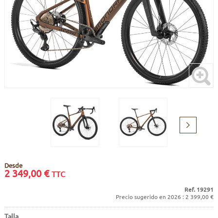
CUADROS
PANTALLAS
CUIDADO DEL CUERPO
PEGATINAS
BATERÍAS
BIKEFITTING
GOODIES
CUADROS E-BIKE
PATA CABRA
MOTORES
REMOTOS
Siguiente
CABLES ELÉCTRICOS
Desde
2 349,00
€
TTC
Ref. 19291
Precio sugerido en 2026 : 2 399,00 €
Talla