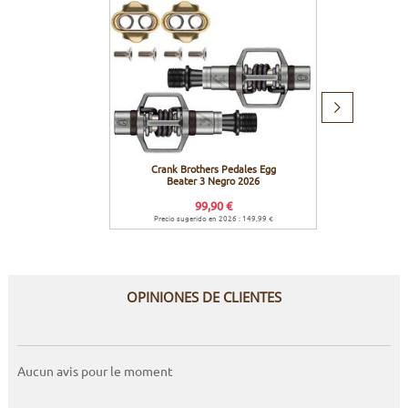
Producto
siguiente
Crank Brothers Pedales Egg
Mondra
Beater 3 Negro 2026
99,90 €
Precio sugerido en 2026 : 149,99 €
Precio su
OPINIONES DE CLIENTES
Aucun avis pour le moment