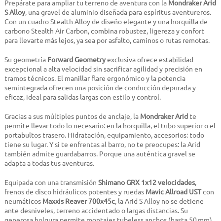
Prepárate para ampliar tu terreno de aventura con la
Mondraker Arid
S Alloy
, una gravel de aluminio diseñada para espíritus aventureros.
Con un cuadro
Stealth Alloy
de diseño elegante y una horquilla de
carbono
Stealth Air Carbon
, combina robustez, ligereza y confort
para llevarte más lejos, ya sea por asfalto, caminos o rutas remotas.
Su geometría
Forward Geometry
exclusiva ofrece estabilidad
excepcional a alta velocidad sin sacrificar agilidad y precisión en
tramos técnicos. El manillar flare ergonómico y la potencia
semintegrada ofrecen una posición de conducción depurada y
eficaz, ideal para salidas largas con estilo y control.
Gracias a sus múltiples puntos de anclaje, la
Mondraker Arid
te
permite llevar todo lo necesario: en la horquilla, el tubo superior o el
portabultos trasero. Hidratación, equipamiento, accesorios: todo
tiene su lugar. Y si te enfrentas al barro, no te preocupes: la Arid
también admite guardabarros. Porque una auténtica gravel se
adapta a todas tus aventuras.
Equipada con una transmisión
Shimano GRX 1x12 velocidades
,
frenos de disco hidráulicos potentes y ruedas
Mavic Allroad UST
con
neumáticos
Maxxis Reaver 700x45c
, la Arid S Alloy no se detiene
ante desniveles, terreno accidentado o largas distancias. Su
generosa holgura permite montajes tubeless anchos (hasta 50 mm)