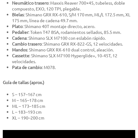
Neumático trasero
: Maxxis Reaver 700×45, tubeless, doble
compuesto, EXO, 120 TPI, plegable.
Bielas
: Shimano GRX RX‑610, S/M 170 mm, ML/L 172.5 mm, XL
175 mm, línea de cadena 49.7 mm.
Plato
: Shimano 40T montaje directo, acero.
Pedalier
: Token T47 BSA, rodamientos sellados, 85.5 mm.
Cadena
: Shimano SLX M7100 con eslabón rápido.
Cambio trasero
: Shimano GRX RX‑822‑GS, 12 velocidades.
Mandos
: Shimano GRX RX‑610 dual control, aleación.
Cassette
: Shimano SLX M7100 Hyperglide+, 10‑45T, 12
velocidades.
Pata de cambio
: M078.
Guía de tallas (aprox.)
S – 157–167 cm
M – 165–178 cm
ML – 173–185 cm
L – 183–193 cm
XL – 190–200 cm